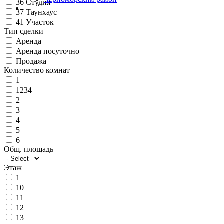
36
Студия
37
Таунхаус
41
Участок
Тип сделки
Аренда
Аренда посуточно
Продажа
Количество комнат
1
1234
2
3
4
5
6
Общ. площадь
Этаж
1
10
11
12
13