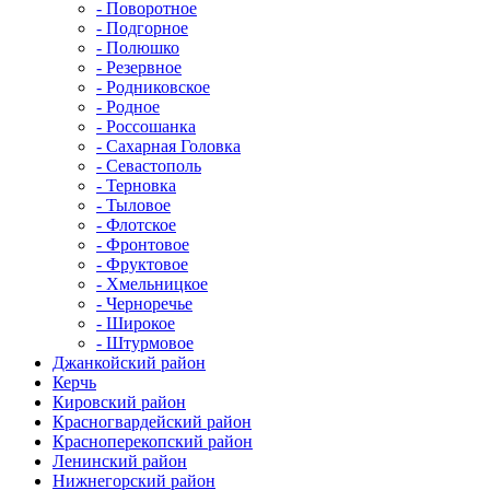
- Поворотное
- Подгорное
- Полюшко
- Резервное
- Родниковское
- Родное
- Россошанка
- Сахарная Головка
- Севастополь
- Терновка
- Тыловое
- Флотское
- Фронтовое
- Фруктовое
- Хмельницкое
- Черноречье
- Широкое
- Штурмовое
Джанкойский район
Керчь
Кировский район
Красногвардейский район
Красноперекопский район
Ленинский район
Нижнегорский район