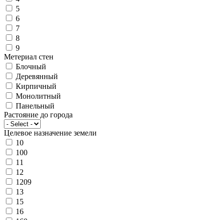
5
6
7
8
9
Метериал стен
Блочный
Деревянный
Кирпичный
Монолитный
Панельный
Растояние до города
Целевое назначение земели
10
100
11
12
1209
13
15
16