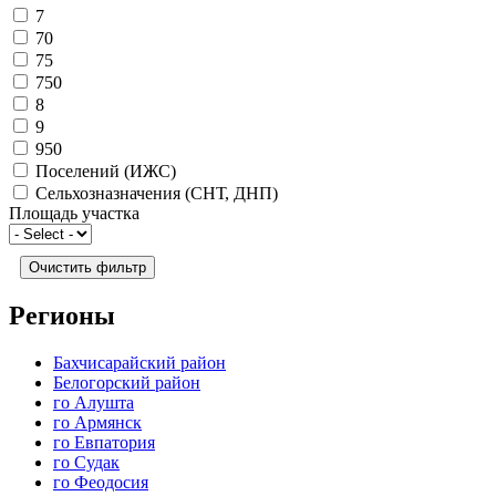
7
70
75
750
8
9
950
Поселений (ИЖС)
Сельхозназначения (СНТ, ДНП)
Площадь участка
Регионы
Бахчисарайский район
Белогорский район
го Алушта
го Армянск
го Евпатория
го Судак
го Феодосия