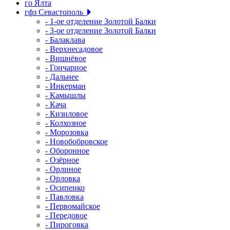
го Ялта
гфз Севастополь
- 1-ое отделение Золотой Балки
- 3-ое отделение Золотой Балки
- Балаклава
- Верхнесадовое
- Вишнёвое
- Гончарное
- Дальнее
- Инкерман
- Камышлы
- Кача
- Кизиловое
- Колхозное
- Морозовка
- Новобобровское
- Оборонное
- Озёрное
- Орлиное
- Орловка
- Осипенко
- Павловка
- Первомайское
- Передовое
- Пироговка